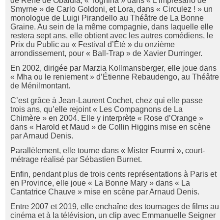
de René de Obaldia, « Tognina » dans « L’imprésario de
Smyrne » de Carlo Goldoni, et Lora, dans « Circulez ! » un
monologue de Luigi Pirandello au Théâtre de La Bonne
Graine. Au sein de la même compagnie, dans laquelle elle
restera sept ans, elle obtient avec les autres comédiens, le
Prix du Public au « Festival d’Été » du onzième
arrondissement, pour « Ball-Trap » de Xavier Durringer.
En 2002, dirigée par Marzia Kollmansberger, elle joue dans
« Mha ou le reniement » d’Étienne Rebaudengo, au Théâtre
de Ménilmontant.
C’est grâce à Jean-Laurent Cochet, chez qui elle passe
trois ans, qu’elle rejoint « Les Compagnons de La
Chimère » en 2004. Elle y interprète « Rose d’Orange »
dans « Harold et Maud » de Collin Higgins mise en scène
par Arnaud Denis.
Parallèlement, elle tourne dans « Mister Fourmi », court-
métrage réalisé par Sébastien Burnet.
Enfin, pendant plus de trois cents représentations à Paris et
en Province, elle joue « La Bonne Mary » dans « La
Cantatrice Chauve » mise en scène par Arnaud Denis.
Entre 2007 et 2019, elle enchaîne des tournages de films au
cinéma et à la télévision, un clip avec Emmanuelle Seigner